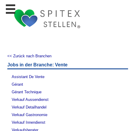
Stellen
finden
Stellen
inserieren
Personalberatungen
Personalberatungen
<< Zurück nach Branchen
Tipp's
Jobs in der Branche: Vente
WERBUNG
publizieren
Assistant De Vente
JOB-
Gérant
App's
Gérant Technique
Lehrstellen
Verkauf Aussendienst
finden
Verkauf Detailhandel
Lehrstellen
Verkauf Gastronomie
gratis
inserieren
Verkauf Innendienst
Verkaufsberater