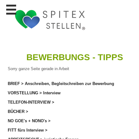
Stellen
finden
Stellen
inserieren
Personalberatungen
BEWERBUNGS - TIPPS
Personalberatungen
Tipp's
Sorry ganze Seite gerade in Arbeit
WERBUNG
publizieren
BRIEF > Anschreiben, Begleitschreiben zur Bewerbung
JOB-
App's
VORSTELLUNG > Interview
TELEFON-INTERVIEW >
Lehrstellen
finden
BÜCHER >
Lehrstellen
NO GOE's + NONO's >
gratis
inserieren
FITT fürs Interview >