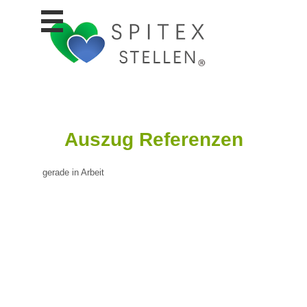
Stellen
finden
Stellen
inserieren
Personalberatungen
Personalberatungen
Auszug Referenzen
Tipp's
WERBUNG
publizieren
gerade in Arbeit
JOB-
App's
Lehrstellen
finden
Lehrstellen
gratis
inserieren