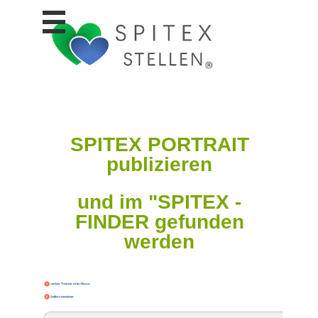
Stellen
finden
Stellen
inserieren
Personalberatungen
Personalberatungen
SPITEX PORTRAIT
Tipp's
publizieren
WERBUNG
publizieren
und im "SPITEX -
JOB-
App's
FINDER gefunden
werden
Lehrstellen
finden
Lehrstellen
gratis
inserieren