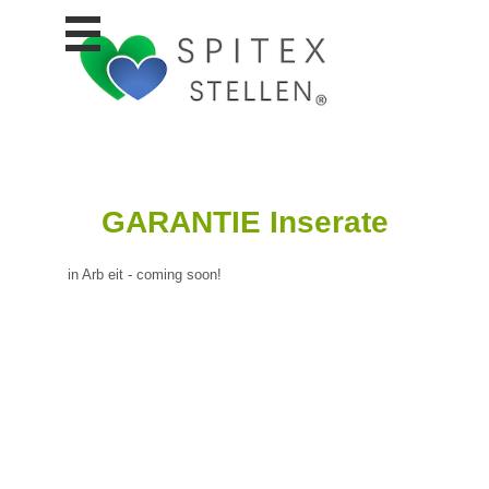
Stellen
finden
Stellen
inserieren
Personalberatungen
Personalberatungen
GARANTIE Inserate
Tipp's
WERBUNG
publizieren
in Arb eit - coming soon!
JOB-
App's
Lehrstellen
finden
Lehrstellen
gratis
inserieren