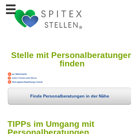
Stellen
finden
Stellen
inserieren
Personalberatungen
Stelle mit Personalberatungen
Personalberatungen
Tipp's
finden
WERBUNG
publizieren
JOB-
App's
Finde Personalberatungen in der Nähe
Lehrstellen
finden
Lehrstellen
gratis
TIPPs im Umgang mit
inserieren
Personalberatungen