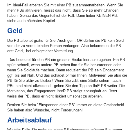
Im Ideal-Fall arbeiten Sie mit einer PB zusammenarbeiten. Wenn Sie
mehr PBs aktivieren, heisst das nicht, dass Sie so mehr Chancen
haben. Genau das Gegenteil ist der Fall. Dann lieber KEINEN PB.
siehe auch nächstes Kapitel.
Geld
Die PB arbeitet gratis für Sie. Auch gem. OR dürfen die PB kein Geld
von der zu vermittelnden Person verlangen. Also bekommen die PB
erst Geld, bei erfolgreicher Vermittlung.
Das bedeutet für den PB ein grosses Risiko leer auszugehen. Ein PB
spürt schnell, wenn andere PB neben ihm für Sie herumrennen oder
wenn Sie Sololäufe machen. Dann reduziert der PB sein Engagement
ggf. bis auf Null. Und das schadet primär Ihnen. Motivieren Sie also die
PB für Sie aktiv zu bleiben! Wenn Sie z.B. eine Stelle sehen - auch
PBs sind nicht allwissend - geben Sie den Tipp an IhrE PB weiter. Die
Motivation, das Engagement IhreR PB steigt sprunghaft an. Jetzt
weiss der PB, dass er nicht riskiert umsonst zu arbeiten.
Denken Sie beim "Einspannen einer PB" immer an diese Gratisarbeit!
Sie haben also Wünsche, nicht Forderungen!
Arbeitsablauf
Wichtig: Falls Sie mehr als einen PB einspannen müssen Sie immer