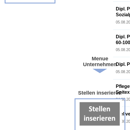
Dipl. 
Sozial
05.08.2
Dipl. 
60-10
05.08.2
Menue
Unternehmen
Dipl. 
05.08.2
Pfleg
Spitex
Stellen inserieren
04.08.2
Stellv
04.08.2