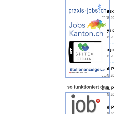
Spitex
05.08.2
Physio
05.08.2
Pflege
04.08.2
Dipl.
05.08.2
so funktioniert das
Dipl. 
05.08.2
Dipl. 
04.08.2