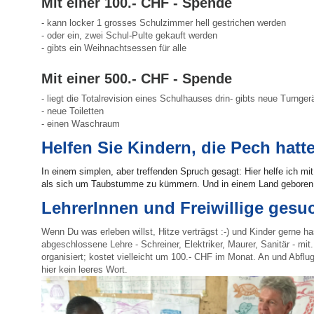
Mit einer 100.- CHF - Spende
- kann locker 1 grosses Schulzimmer hell gestrichen werden
- oder ein, zwei Schul-Pulte gekauft werden
- gibts ein Weihnachtsessen für alle
Mit einer 500.- CHF - Spende
- liegt die Totalrevision eines Schulhauses drin- gibts neue Turnger
- neue Toiletten
- einen Waschraum
Helfen Sie Kindern, die Pech hatt
In einem simplen, aber treffenden Spruch gesagt: Hier helfe ich m
als sich um Taubstumme zu kümmern. Und in einem Land geboren, 
LehrerInnen und Freiwillige gesu
Wenn Du was erleben willst, Hitze verträgst :-) und Kinder gerne ha
abgeschlossene Lehre - Schreiner, Elektriker, Maurer, Sanitär - mit
organisiert; kostet vielleicht um 100.- CHF im Monat. An und Abflu
hier kein leeres Wort.