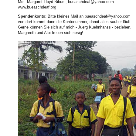
Mrs. Margaret Lloyd Bibum,
bueaschdeaf@yahoo.com
www.bueaschdeaf.org
Spendenkonto:
Bitte kleines Mail an
bueaschdeaf@yahoo.com
von dort kommt dann die Kontonummer, damit alles sauber läuft.
Gerne können Sie sich auf mich - Juerg Kuehnhanss - beziehen.
Margareth und Aloi freuen sich riesig!