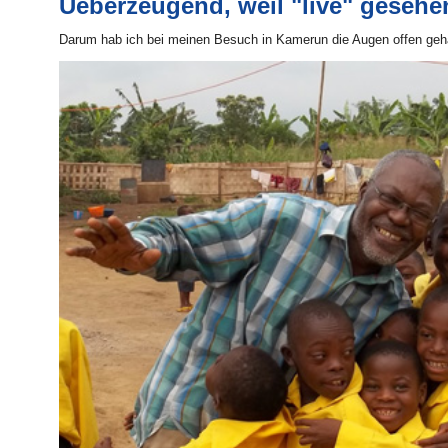
Ueberzeugend, weil "live" gesehe
Darum hab ich bei meinen Besuch in Kamerun die Augen offen gehal