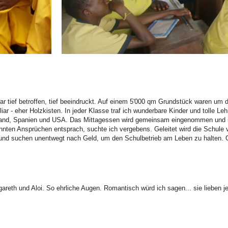
war tief betroffen, tief beeindruckt. Auf einem 5'000 qm Grundstück waren u
iliar - eher Holzkisten. In jeder Klasse traf ich wunderbare Kinder und tolle L
chland, Spanien und USA. Das Mittagessen wird gemeinsam eingenommen und is
wöhnten Ansprüchen entsprach, suchte ich vergebens. Geleitet wird die Schule
 und suchen unentwegt nach Geld, um den Schulbetrieb am Leben zu halten. Ge
eth und Aloi. So ehrliche Augen. Romantisch würd ich sagen... sie lieben jed