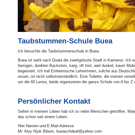
Taubstummen-Schule Buea
Ich besuchte die Taubstummenschule in Buea.
Buea ist wohl nach Duala die zweitgrösste Stadt in Kamerun. Ich 
hiesigen, dunklen Backstein, karg, oft trist, weil dunkel, kaum Mob
begeistert. Ich traf Einheimische LehrerInnen, solche aus Deuts
essen, ist nicht selbstverständlich. Eine Toilette, die meinen ver
um die 60 Lenze, beide organisieren die ganze Schule von A bis Z
Persönlicher Kontakt
Selten in meinem Leben hab ich so nette Menschen getroffen. Margar
das schon seit einem Leben.
Hier Namen und E-Mail-Adresse
Mr. Aloy N'jok Bibum,
bueaschdeaf@yahoo.com