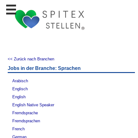
Stellen
finden
Stellen
inserieren
Personalberatungen
Personalberatungen
<< Zurück nach Branchen
Tipp's
Jobs in der Branche: Sprachen
WERBUNG
publizieren
Arabisch
JOB-
Englisch
App's
English
Lehrstellen
English Native Speaker
finden
Fremdsprache
Lehrstellen
Fremdsprachen
gratis
inserieren
French
German