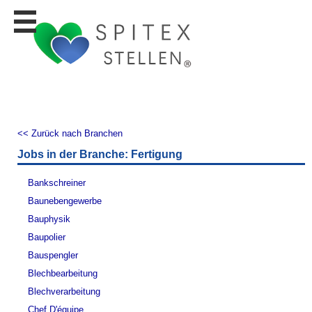
Stellen
finden
Stellen
inserieren
Personalberatungen
Personalberatungen
<< Zurück nach Branchen
Tipp's
Jobs in der Branche: Fertigung
WERBUNG
publizieren
Bankschreiner
JOB-
Baunebengewerbe
App's
Bauphysik
Lehrstellen
Baupolier
finden
Bauspengler
Lehrstellen
Blechbearbeitung
gratis
inserieren
Blechverarbeitung
Chef D'équipe