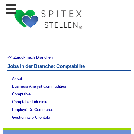
Stellen
finden
Stellen
inserieren
Personalberatungen
Personalberatungen
<< Zurück nach Branchen
Tipp's
Jobs in der Branche: Comptabilite
WERBUNG
publizieren
Asset
JOB-
Business Analyst Commodities
App's
Comptable
Lehrstellen
Comptable Fiduciaire
finden
Employé De Commerce
Lehrstellen
Gestionnaire Clientèle
gratis
inserieren