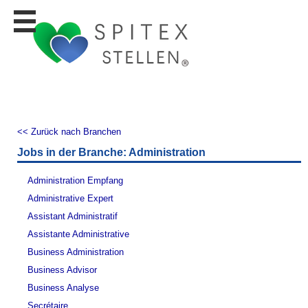
Stellen
finden
Stellen
inserieren
Personalberatungen
Personalberatungen
<< Zurück nach Branchen
Tipp's
Jobs in der Branche: Administration
WERBUNG
publizieren
Administration Empfang
JOB-
Administrative Expert
App's
Assistant Administratif
Lehrstellen
Assistante Administrative
finden
Business Administration
Lehrstellen
Business Advisor
gratis
inserieren
Business Analyse
Secrétaire