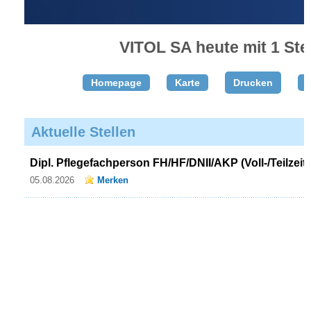
VITOL SA heute mit 1 Stel
Homepage
Karte
Drucken
T
Aktuelle Stellen
Dipl. Pflegefachperson FH/HF/DNII/AKP (Voll-/Teilzeit)
05.08.2026
Merken