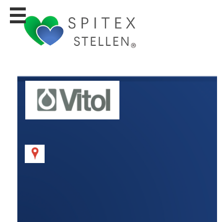
Stellen
finden
Stellen
inserieren
Personalberatungen
Personalberatungen
Tipp's
WERBUNG
publizieren
JOB-
App's
Lehrstellen
finden
Lehrstellen
gratis
inserieren