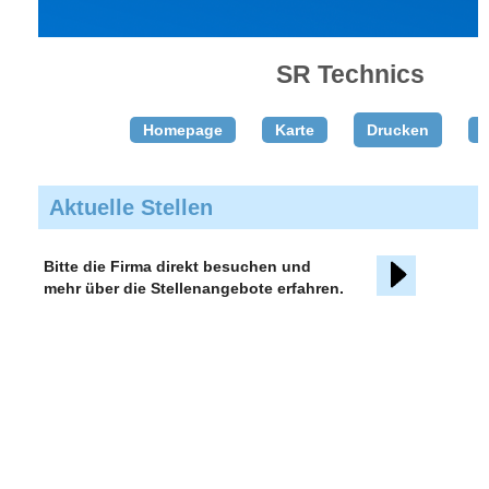
SR Technics
Homepage
Karte
Drucken
T
Aktuelle Stellen
Bitte die Firma direkt besuchen und
mehr über die Stellenangebote erfahren.