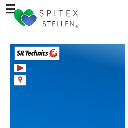
Stellen
finden
Stellen
inserieren
Personalberatungen
Personalberatungen
Tipp's
WERBUNG
publizieren
JOB-
App's
Lehrstellen
finden
Lehrstellen
gratis
inserieren