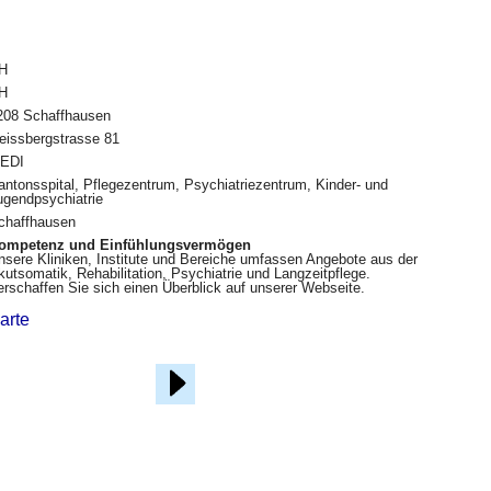
H
H
208 Schaffhausen
eissbergstrasse 81
EDI
antonsspital, Pflegezentrum, Psychiatriezentrum, Kinder- und
ugendpsychiatrie
chaffhausen
ompetenz und Einfühlungsvermögen
nsere Kliniken, Institute und Bereiche umfassen Angebote aus der
kutsomatik, Rehabilitation, Psychiatrie und Langzeitpflege.
erschaffen Sie sich einen Überblick auf unserer Webseite.
arte