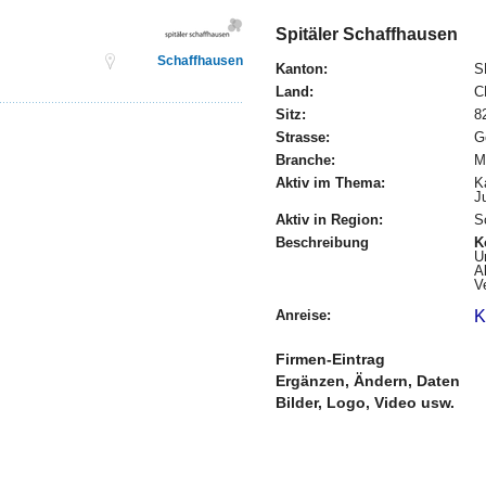
Spitäler Schaffhausen
Schaffhausen
Kanton:
S
Land:
C
Sitz:
8
Strasse:
G
Branche:
M
Aktiv im Thema:
K
J
Aktiv in Region:
S
Beschreibung
K
U
A
V
Anreise:
K
Firmen-Eintrag
Ergänzen, Ändern, Daten
Bilder, Logo, Video usw.