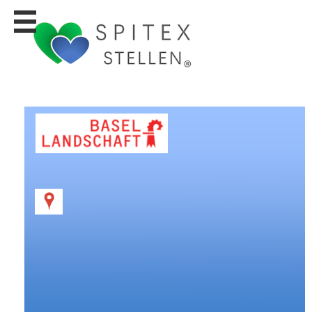
Stellen
finden
Stellen
inserieren
Personalberatungen
Personalberatungen
Tipp's
WERBUNG
publizieren
JOB-
App's
Lehrstellen
finden
Lehrstellen
gratis
inserieren