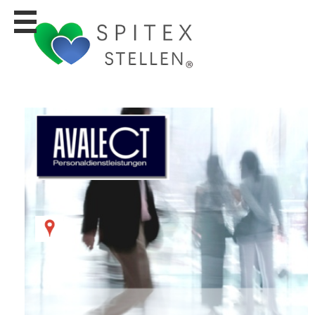
Stellen
finden
Stellen
inserieren
Personalberatungen
Personalberatungen
Tipp's
WERBUNG
publizieren
JOB-
App's
Lehrstellen
finden
Lehrstellen
gratis
inserieren